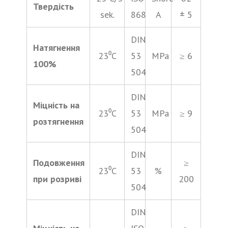
Твердість
sek.
868
A
± 5
DIN
Натягнення
23⁰С
53
MPa
≥ 6
100%
504
DIN
Міцність на
23⁰С
53
MPa
≥ 9
розтягнення
504
DIN
Подовження
≥
23⁰С
53
%
при розриві
200
504
DIN