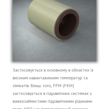
Застосовується в основному в областях із
високим навантаженням температур та
хімікатів. Більш того, FPM (FKM)
застосовується в гідравлічних системах з
важкозаймистими гідравлічними рідинами
групи HFD і як переднатяжний елемент