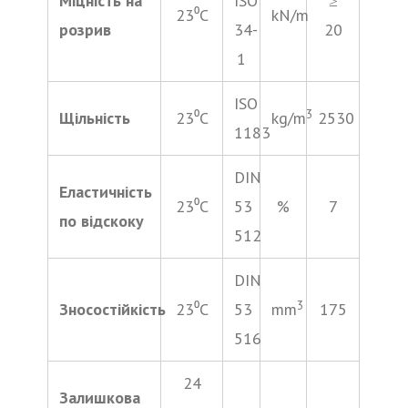
Міцність на
ISO
≥
23⁰С
kN/m
розрив
34-
20
1
ISO
3
Щільність
23⁰С
kg/m
2530
1183
DIN
Еластичність
23⁰С
53
%
7
по відскоку
512
DIN
3
Зносостійкість
23⁰С
53
mm
175
516
24
Залишкова