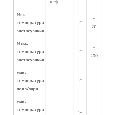
деф.
Мін.
–
температура
⁰С
20
застосування
Макс.
+
температура
⁰С
200
застосування
макс.
температура
⁰С
вода/пара
макс.
температура
+
⁰С