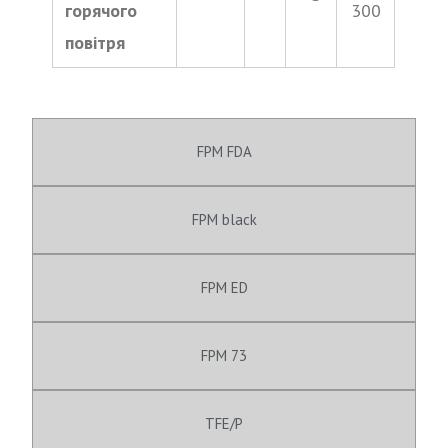
горячого
300
повітря
FPM FDA
FPM black
FPM ED
FPM 73
TFE/P