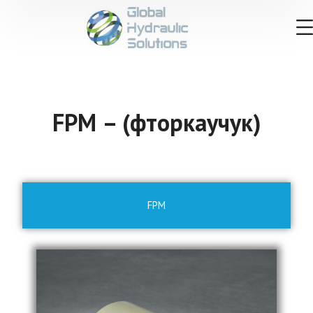
FPM – (фторкаучук)
FPM