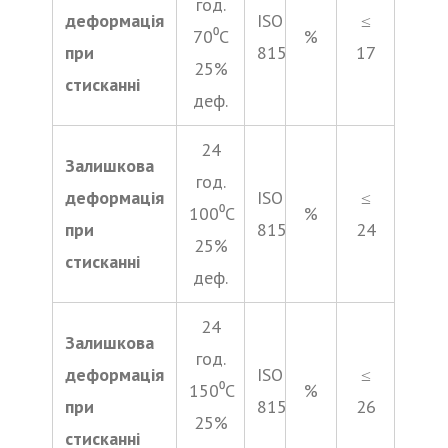
год.
деформація
ISO
≤
70⁰С
%
при
815
17
25%
стисканні
деф.
24
Залишкова
год.
деформація
ISO
≤
100⁰С
%
при
815
24
25%
стисканні
деф.
24
Залишкова
год.
деформація
ISO
≤
150⁰С
%
при
815
26
25%
стисканні