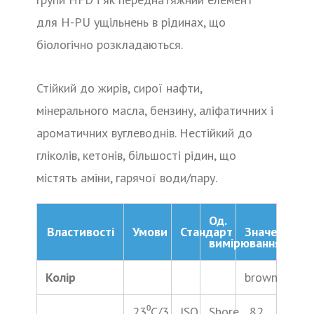
для H-PU ущільнень в рідинах, що
біологічно розкладаються.
Стійкий до жирів, сирої нафти,
мінерального масла, бензину, аліфатичних і
ароматичних вуглеводнів. Нестійкий до
гліколів, кетонів, більшості рідин, що
містять аміни, гарячої води/пару.
Од.
Властивості
Умови
Стандарт
Значення
вимірювання
Колір
brown
23⁰С/3
ISO
Shore
82