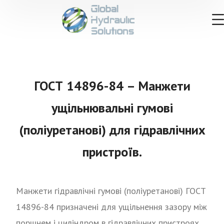
ГОСТ 14896-84 – Манжети
ущільнювальні гумові
(поліуретанові) для гідравлічних
пристроїв.
Манжети гідравлічні гумові (поліуретанові) ГОСТ
14896-84 призначені для ущільнення зазору між
поршнем і циліндром в гідравлічних пристроях,