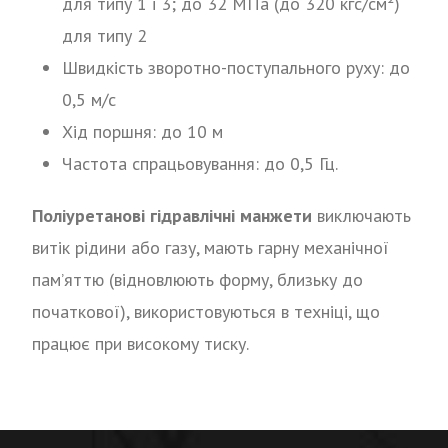
для типу 1 і 3; до 32 МПа (до 320 кгс/см²)
для типу 2
Швидкість зворотно-поступального руху: до
0,5 м/с
Хід поршня: до 10 м
Частота спрацьовування: до 0,5 Гц.
Поліуретанові гідравлічні манжети
виключають
витік рідини або газу, мають гарну механічної
пам’яттю (відновлюють форму, близьку до
початкової), використовуються в техніці, що
працює при високому тиску.